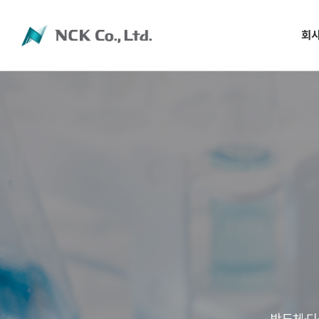
회
회
인
주
NCC그
공
반도체·디