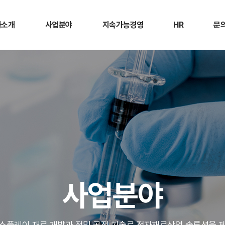
사소개
사업분야
지속가능경영
HR
문
사소개
반도체 재료
윤리경영
개요
문
사말
디스플레이 재료
품질경영
채용안내
연혁
R&D
환경안전
인재육성
위치
NCK인증서
복리후생
주회사
ESG 정보공개
룹 관계사
사업분야
고사항
스플레이 재료 개발과 정밀 공정 기술로 전자재료산업 솔루션을 